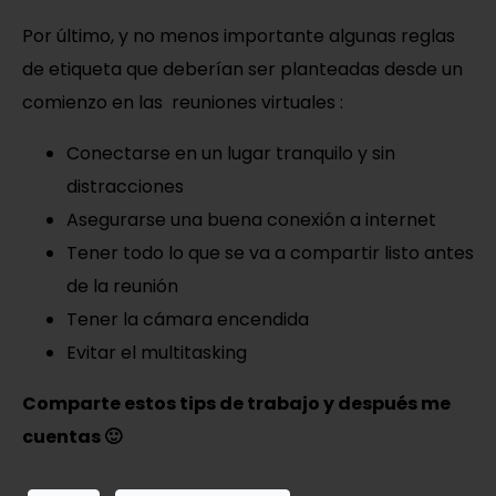
Por último, y no menos importante algunas reglas
de etiqueta que deberían ser planteadas desde un
comienzo en las reuniones virtuales :
Conectarse en un lugar tranquilo y sin
distracciones
Asegurarse una buena conexión a internet
Tener todo lo que se va a compartir listo antes
de la reunión
Tener la cámara encendida
Evitar el multitasking
Comparte estos tips de trabajo y después me
cuentas 🙂