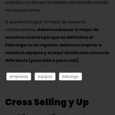
empatía, confianza, humildad y admitiendo cuando
nos equivocamos.
Si queremos lograr lo mejor de nuestros
colaboradores,
debemos buscar lo mejor de
nosotros mismos porque en definitiva el
liderazgo no se regatea: debemos inspirar a
nuestros equipos y es aquí donde marcamos la
diferencia (para bien o para mal).
empresas
equipos
liderazgo
Cross Selling y Up