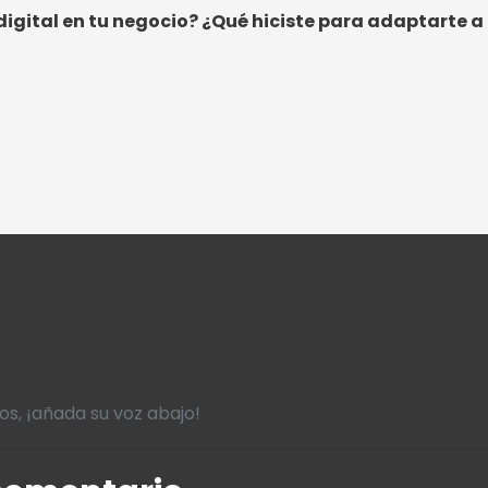
 digital en tu negocio? ¿Qué hiciste para adaptarte 
s, ¡añada su voz abajo!