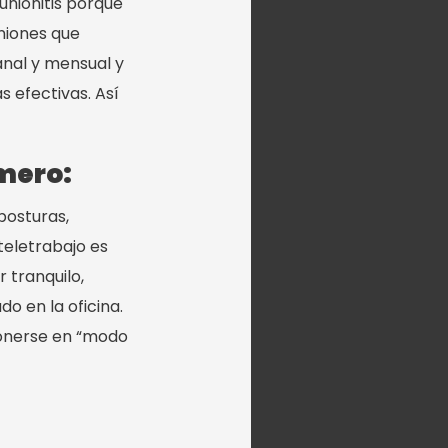
unionitis porque
niones que
anal y mensual y
 efectivas. Así
imero:
posturas,
teletrabajo es
 tranquilo,
o en la oficina.
ponerse en “modo