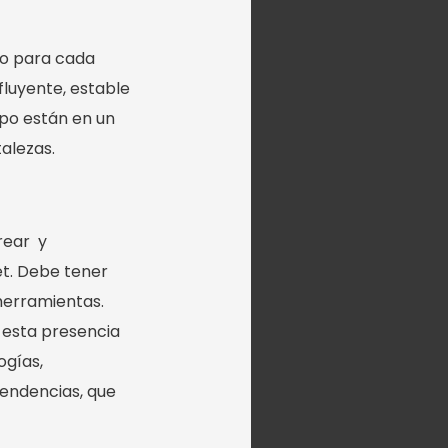
rgo para cada
fluyente, estable
po están en un
alezas.
crear y
et. Debe tener
 herramientas.
 esta presencia
ogías,
tendencias, que