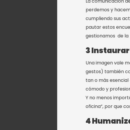
La comunicación de
perdemos y hacemo
cumpliendo sus act
pautar estos encue
gestionamos de la 
3 Instaura
Una imagen vale más
gestos) también co
tan o más esencial 
cómodo y profesiona
Y no menos importa
oficina”, por que 
4 Humaniza