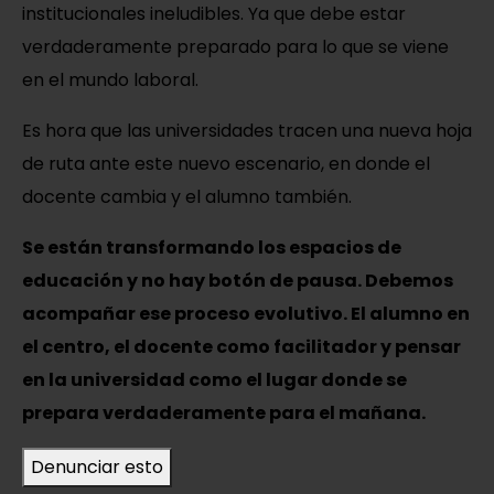
institucionales ineludibles. Ya que debe estar
verdaderamente preparado para lo que se viene
en el mundo laboral.
Es hora que las universidades tracen una nueva hoja
de ruta ante este nuevo escenario, en donde el
docente cambia y el alumno también.
Se están transformando los espacios de
educación y no hay botón de pausa. Debemos
acompañar ese proceso evolutivo. El alumno en
el centro, el docente como facilitador y pensar
en la universidad como el lugar donde se
prepara verdaderamente para el mañana.
Denunciar esto